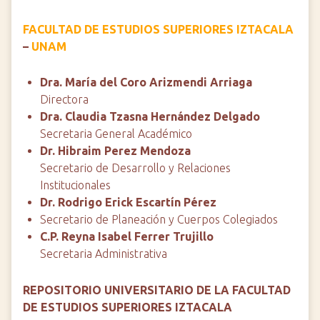
i
FACULTAD DE ESTUDIOS SUPERIORES IZTACALA
n
–
UNAM
c
i
p
Dra. María del Coro Arizmendi Arriaga
a
Directora
l
Dra. Claudia Tzasna Hernández Delgado
Secretaria General Académico
Dr. Hibraim Perez Mendoza
Secretario de Desarrollo y Relaciones
Institucionales
Dr. Rodrigo Erick Escartín Pérez
Secretario de Planeación y Cuerpos Colegiados
C.P. Reyna Isabel Ferrer Trujillo
Secretaria Administrativa
REPOSITORIO UNIVERSITARIO DE LA FACULTAD
DE ESTUDIOS SUPERIORES IZTACALA