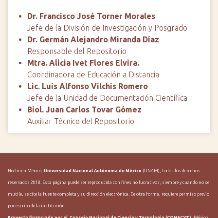
Dr. Francisco José Torner Morales
Jefe de la División de Investigación y Posgrado
Dr. Germán Alejandro Miranda Díaz
Responsable del Repositorio
Mtra. Alicia Ivet Flores Elvira.
Coordinadora de Educación a Distancia
Lic. Luis Alfonso Vilchis Romero
Jefe de la Unidad de Documentación Científica
Biol. Juan Carlos Tovar Gómez
Auxiliar Técnico del Repositorio
Hecho en México,
Universidad Nacional Autónoma de México
(UNAM), todos los derechos
reservados 2018. Esta página puede ser reproducida con fines no lucrativos, siempre y cuando no se
mutile, se cite la fuente completa y su dirección electrónica. De otra forma, requiere permiso previo
por escrito de la institución.
Proyecto financiado por el Consejo Nacional de Ciencia y Tecnología (CONACYT)
, México.