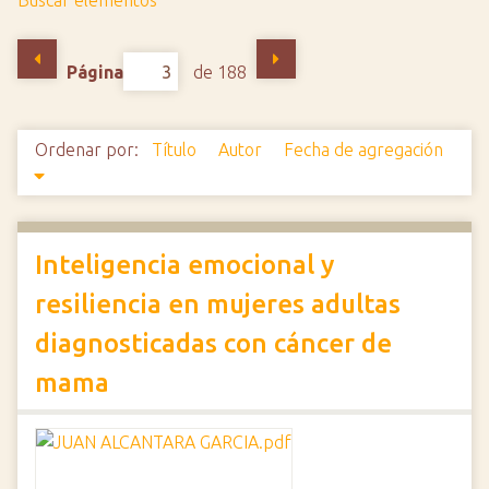
Buscar elementos
i
n
Página
de 188
c
i
p
Ordenar por:
Título
Autor
Fecha de agregación
a
l
Inteligencia emocional y
resiliencia en mujeres adultas
diagnosticadas con cáncer de
mama