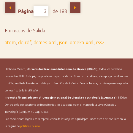
Página
de 188
Formatos de Salida
atom
,
dc-rdf
,
dcmes-xml
,
json
,
omeka-xml
,
rss2
Hecho en México,
Universidad Nacional Autónoma de México
(UNAM), todos los derechos
reservados 2018. Esta página puede ser reproducida con fines no lucrativos, siempre y cuando no se
mutile, se cite la fuente completa y su dirección electrónica. De otra forma, requiere permiso previo
por escrito de la institución.
Proyecto financiado por el Consejo Nacional de Ciencia y Tecnología (CONACYT)
, México.
Dentro de la convocatoria de Repositorios Institucionales en el marco de la Ley de Ciencia y
Tecnología (LCyT), en su Capítulo X.
Las condiciones legales para reproducción de los objetos aquí depositados están disponibles en la
la página de
políticas de uso
.