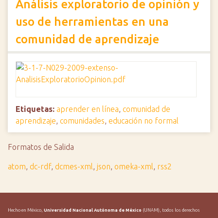
Análisis exploratorio de opinión y
uso de herramientas en una
comunidad de aprendizaje
Etiquetas:
aprender en línea
,
comunidad de
aprendizaje
,
comunidades
,
educación no formal
Formatos de Salida
atom
,
dc-rdf
,
dcmes-xml
,
json
,
omeka-xml
,
rss2
Hecho en México,
Universidad Nacional Autónoma de México
(UNAM), todos los derechos