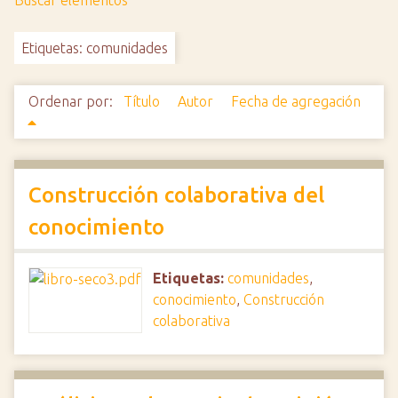
Buscar elementos
i
n
Etiquetas: comunidades
c
i
Ordenar por:
Título
Autor
Fecha de agregación
p
a
l
Construcción colaborativa del
conocimiento
Etiquetas:
comunidades
,
conocimiento
,
Construcción
colaborativa