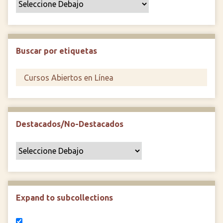
o
e
s
p
Buscar por etiquetas
e
c
í
f
i
c
Destacados/No-Destacados
o
"
:
1
Expand to subcollections