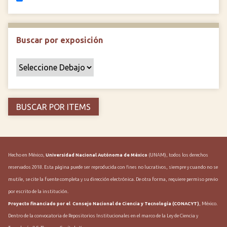
Buscar por exposición
Hecho en México,
Universidad Nacional Autónoma de México
(UNAM), todos los derechos
reservados 2018. Esta página puede ser reproducida con fines no lucrativos, siempre y cuando no se
mutile, se cite la fuente completa y su dirección electrónica. De otra forma, requiere permiso previo
por escrito de la institución.
Proyecto financiado por el Consejo Nacional de Ciencia y Tecnología (CONACYT)
, México.
Dentro de la convocatoria de Repositorios Institucionales en el marco de la Ley de Ciencia y